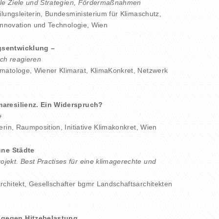
nale Ziele und Strategien, Fördermaßnahmen
eilungsleiterin, Bundesministerium für Klimaschutz,
 Innovation und Technologie, Wien
gsentwicklung –
ich reagieren
limatologe, Wiener Klimarat, KlimaKonkret, Netzwerk
maresilienz. Ein Widerspruch?
e
erin, Raumposition, Initiative Klimakonkret, Wien
üne Städte
ekt. Best Practises für eine klimagerechte und
rchitekt, Gesellschafter bgmr Landschaftsarchitekten
gegen Hitzebelastung