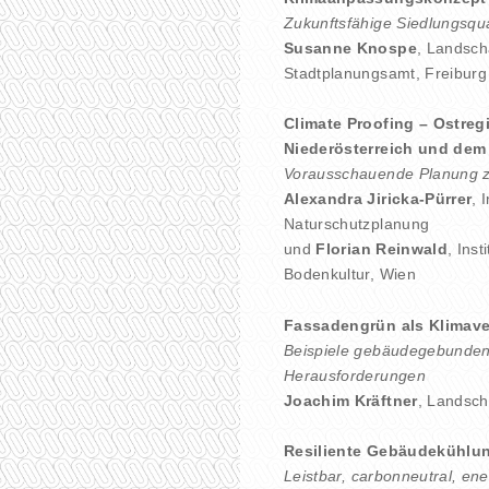
Zukunftsfähige Siedlungsq
Susanne Knospe
, Landsch
Stadtplanungsamt, Freiburg
Climate Proofing – Ostre
Niederösterreich und dem
Vorausschauende Planung z
Alexandra Jiricka-Pürrer
, 
Naturschutzplanung
und
Florian Reinwald
, Ins
Bodenkultur, Wien
Fassadengrün als Klimave
Beispiele gebäudegebunden
Herausforderungen
Joachim Kräftner
, Landsch
Resiliente Gebäudekühlu
Leistbar, carbonneutral, ener