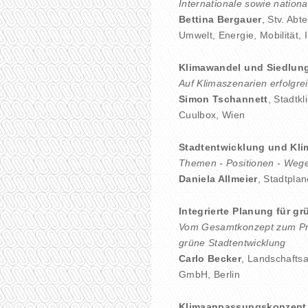
Internationale sowie natio
Bettina Bergauer
, Stv. Abt
Umwelt, Energie, Mobilität,
Klimawandel und Siedlun
Auf Klimaszenarien erfolgre
Simon Tschannett
, Stadtk
Cuulbox, Wien
Stadtentwicklung und Kli
Themen - Positionen - Weg
Daniela Allmeier
, Stadtplan
Integrierte Planung für gr
Vom Gesamtkonzept zum Proj
grüne Stadtentwicklung
Carlo Becker
, Landschaftsa
GmbH, Berlin
Klimaanpassungskonzept 