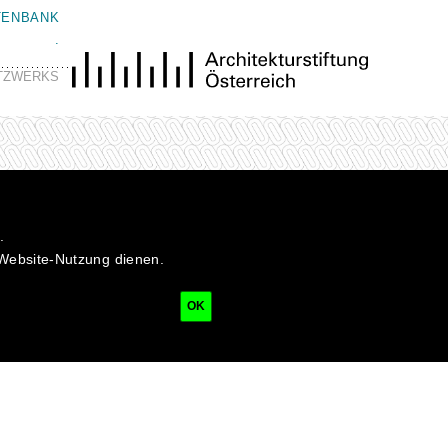
TENBANK
.
ETZWERKS
.
 Website-Nutzung dienen.
OK