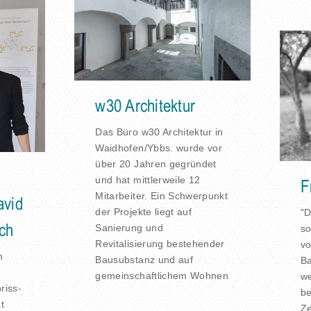
w30 Architektur
Das Büro w30 Architektur in
Waidhofen/Ybbs. wurde vor
über 20 Jahren gegründet
und hat mittlerweile 12
F
Mitarbeiter. Ein Schwerpunkt
avid
der Projekte liegt auf
"D
Sanierung und
so
ch
Revitalisierung bestehender
vo
n
Bausubstanz und auf
B
gemeinschaftlichem Wohnen
we
riss-
be
t
Ze