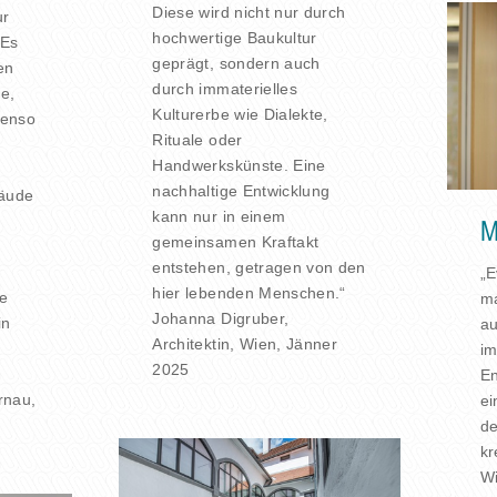
Diese wird nicht nur durch
ur
hochwertige Baukultur
 Es
geprägt, sondern auch
en
durch immaterielles
e,
Kulturerbe wie Dialekte,
benso
Rituale oder
Handwerkskünste. Eine
nachhaltige Entwicklung
bäude
kann nur in einem
M
gemeinsamen Kraftakt
entstehen, getragen von den
„E
hier lebenden Menschen.“
ie
ma
Johanna Digruber,
in
au
Architektin, Wien, Jänner
im
2025
En
rnau,
ei
de
kr
Wi