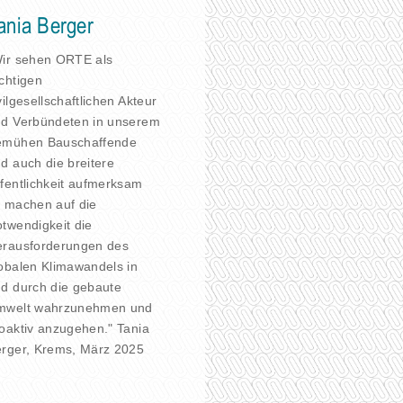
ania Berger
ir sehen ORTE als
chtigen
vilgesellschaftlichen Akteur
d Verbündeten in unserem
emühen Bauschaffende
d auch die breitere
fentlichkeit aufmerksam
 machen auf die
twendigkeit die
rausforderungen des
obalen Klimawandels in
d durch die gebaute
mwelt wahrzunehmen und
oaktiv anzugehen." Tania
rger, Krems, März 2025