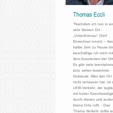
Thomas Eccli
"Nachdem ich nun in e
sehr kleinen Ort -
„Unterthürnau“ (fünf
Einwohner:innen) – das
halbe Jahr zu Hause bi
beschäftige ich mich mi
dem Aussterben der Or
Es gibt viele leerstehe
bzw. selten bewohnte
Gebäude. Was den Ort 
nicht verlassen hat, ist 
LKW-Verkehr, der tagtä
mit hoher Geschwindigk
durch diesen und ande
kleine Orte rollt. - Das
Thema Verkehr sollte a