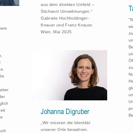
aus dem direkten Umfeld –
T
Stichwort Umwidmungen."
Gabriele Hochholdinger-
"W
Knauer und Franz Knauer,
wi
inem
Wien, Mai 2025
zi
un
B
un
n,
Öf
t
zu
te.
No
nde
He
gl
aber
un
der
U
glich
pr
eit
Johanna Digruber
Be
re
„Wir müssen die Identität
unserer Orte bewahren.
uch