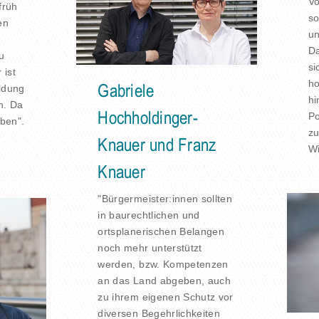
Vo
früh
so
en
un
Da
zu
si
 ist
ho
ildung
Gabriele
hi
n. Da
Po
Hochholdinger-
oben".
zu
Knauer und Franz
Wi
Knauer
"Bürgermeister:innen sollten
in baurechtlichen und
ortsplanerischen Belangen
noch mehr unterstützt
werden, bzw. Kompetenzen
an das Land abgeben, auch
zu ihrem eigenen Schutz vor
diversen Begehrlichkeiten