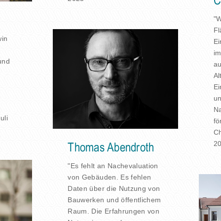
C
"W
Fl
win
Ei
im
und
au
Al
Ei
un
Na
uli
fö
Ch
2
Thomas Abendroth
"Es fehlt an Nachevaluation
von Gebäuden. Es fehlen
Daten über die Nutzung von
Bauwerken und öffentlichem
Raum. Die Erfahrungen von