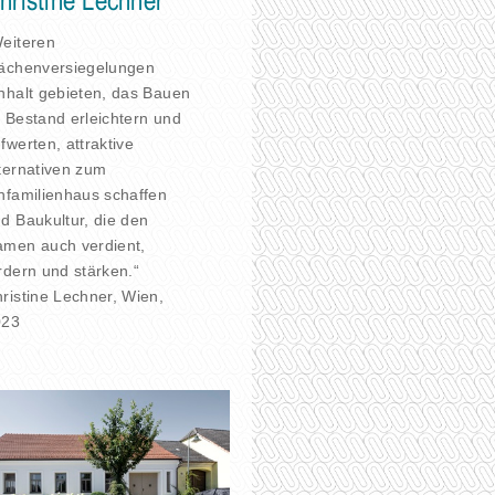
hristine Lechner
eiteren
ächenversiegelungen
nhalt gebieten, das Bauen
 Bestand erleichtern und
fwerten, attraktive
ternativen zum
nfamilienhaus schaffen
d Baukultur, die den
men auch verdient,
rdern und stärken.“
ristine Lechner, Wien,
023