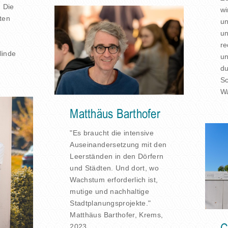
] Die
wi
ten
u
u
re
linde
un
du
Sc
W
Matthäus Barthofer
"Es braucht die intensive
Auseinandersetzung mit den
Leerständen in den Dörfern
und Städten. Und dort, wo
Wachstum erforderlich ist,
mutige und nachhaltige
Stadtplanungsprojekte."
Matthäus Barthofer, Krems,
2023