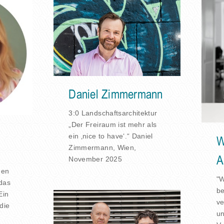
Daniel Zimmermann
3:0 Landschaftsarchitektur
„Der Freiraum ist mehr als
ein ‚nice to have‘.“ Daniel
W
Zimmermann, Wien,
A
November 2025
den
"W
 das
be
Ein
ve
die
un