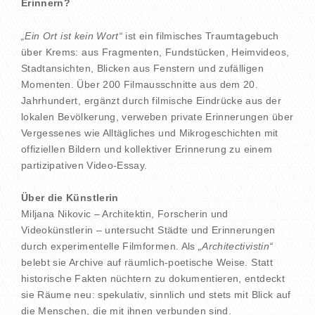
Erinnern?
„Ein Ort ist kein Wort“
ist ein filmisches Traumtagebuch
über Krems: aus Fragmenten, Fundstücken, Heimvideos,
Stadtansichten, Blicken aus Fenstern und zufälligen
Momenten. Über 200 Filmausschnitte aus dem 20.
Jahrhundert, ergänzt durch filmische Eindrücke aus der
lokalen Bevölkerung, verweben private Erinnerungen über
Vergessenes wie Alltägliches und Mikrogeschichten mit
offiziellen Bildern und kollektiver Erinnerung zu einem
partizipativen Video-Essay.
Über die Künstlerin
Miljana Nikovic – Architektin, Forscherin und
Videokünstlerin – untersucht Städte und Erinnerungen
durch experimentelle Filmformen. Als
„Architectivistin“
belebt sie Archive auf räumlich-poetische Weise. Statt
historische Fakten nüchtern zu dokumentieren, entdeckt
sie Räume neu: spekulativ, sinnlich und stets mit Blick auf
die Menschen, die mit ihnen verbunden sind.