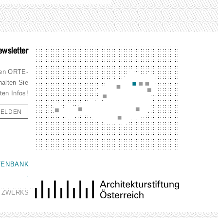
wsletter
den ORTE-
halten Sie
ten Infos!
ELDEN
TENBANK
.
ETZWERKS