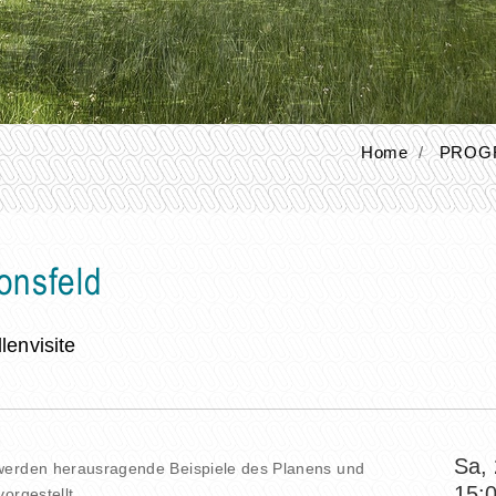
Home
PROG
onsfeld
lenvisite
Sa,
werden herausragende Beispiele des Planens und
15:
orgestellt.