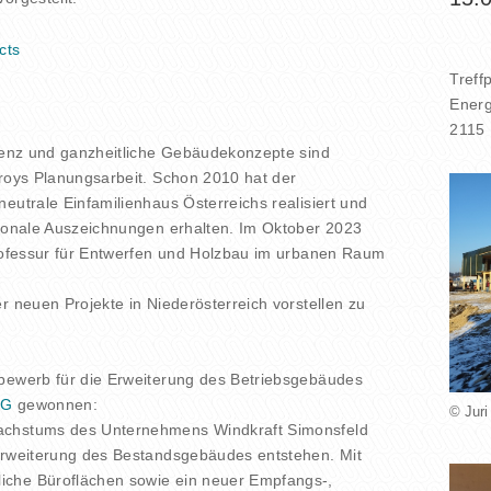
cts
Treff
Energ
2115 
zienz und ganzheitliche Gebäudekonzepte sind
Troys Planungsarbeit. Schon 2010 hat der
eutrale Einfamilienhaus Österreichs realisiert und
tionale Auszeichnungen erhalten. Im Oktober 2023
professur für Entwerfen und Holzbau im urbanen Raum
r neuen Projekte in Niederösterreich vorstellen zu
tbewerb für die Erweiterung des Betriebsgebäudes
AG
gewonnen:
© Juri
achstums des Unternehmens Windkraft Simonsfeld
 Erweiterung des Bestandsgebäudes entstehen. Mit
iche Büroflächen sowie ein neuer Empfangs-,