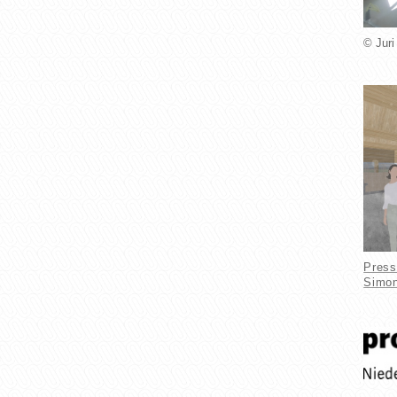
© Juri
Press
Simon