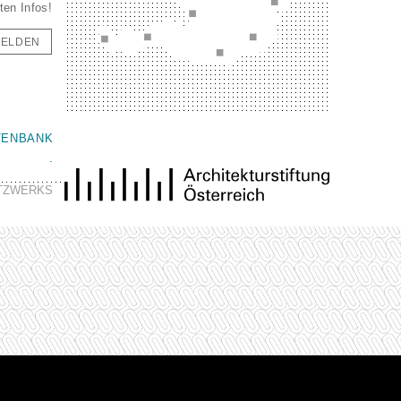
ten Infos!
ELDEN
TENBANK
.
ETZWERKS