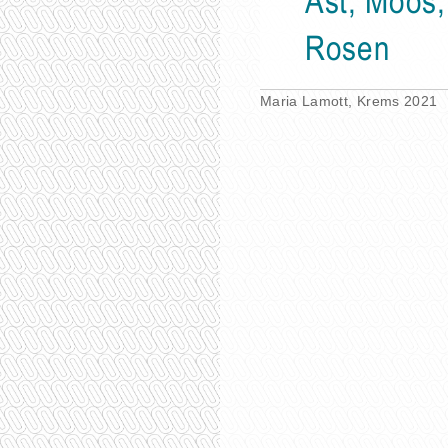
Ast, Moos,
Rosen
Maria Lamott, Krems 2021