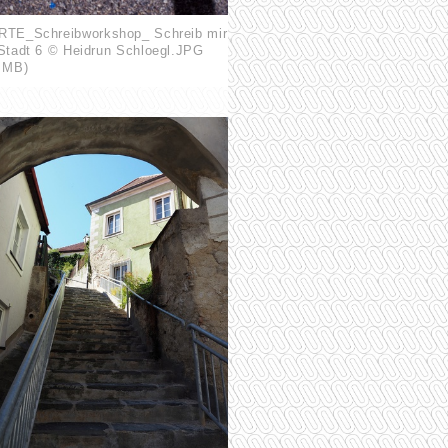
RTE_Schreibworkshop_ Schreib mir
 Stadt 6 © Heidrun Schloegl.JPG
6 MB)