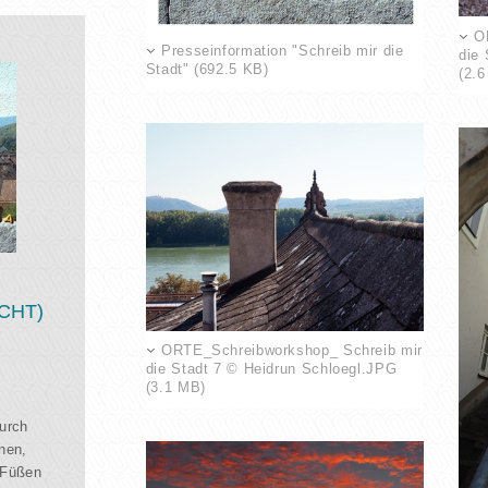
O
Presseinformation "Schreib mir die
die
Stadt" (692.5 KB)
(2.
CHT)
ORTE_Schreibworkshop_ Schreib mir
die Stadt 7 © Heidrun Schloegl.JPG
(3.1 MB)
durch
nen,
 Füßen