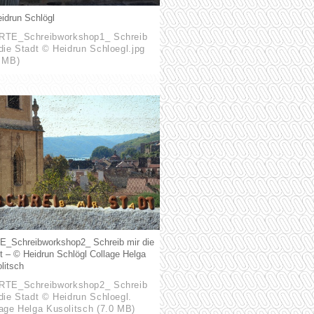
idrun Schlögl
RTE_Schreibworkshop1_ Schreib
die Stadt © Heidrun Schloegl.jpg
5 MB)
_Schreibworkshop2_ Schreib mir die
t – © Heidrun Schlögl Collage Helga
litsch
RTE_Schreibworkshop2_ Schreib
die Stadt © Heidrun Schloegl.
age Helga Kusolitsch (7.0 MB)