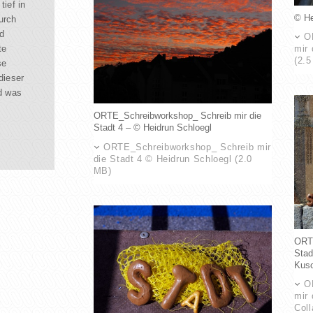
ief in
© He
durch
d
O
te
mir 
(2.
se
dieser
d was
ORTE_Schreibworkshop_ Schreib mir die
Stadt 4 – © Heidrun Schloegl
ORTE_Schreibworkshop_ Schreib mir
die Stadt 4 © Heidrun Schloegl (2.0
MB)
ORTE
Stad
Kuso
O
mir 
Coll