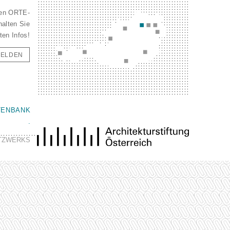
den ORTE-
halten Sie
ten Infos!
ELDEN
TENBANK
.
ETZWERKS