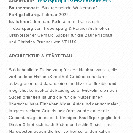
Architektur:
Treberspurg & Partner Architekten
Bauherrschaft:
Stadtgemeinde Wolkersdorf
Fertigstellung:
Februar 2022
Es führen:
Bernhard Kollmann und Christoph
Treberspurg von Treberspurg & Partner Architekten,
Ortsvorsteher Gerhard Supper für die Bauherrschaft
und Christina Brunner von VELUX
ARCHITEKTUR & STÄDTEBAU
Städtebauliche Zielsetzung für den Neubau war es, die
vorhandene Haken-/Streckhof-Gebäudestrukturen
aufzugreifen und daraus eine modifizierte, flexible und
möglichst kompakte Bebauung zu entwickeln, die nach
Süden orientiert ist und die für die Nutzer:innen
überschaubare Einheiten bildet. Aufgrund der schmalen,
langgestreckten Grundstücksform wurde daher die
Gesamtanlage in einen L-förmigen Baukörper gegliedert.
Dieser öffnet sich nach Süden und schließt sich nach
Nordwesten gegen die hier vorherrschenden kalten