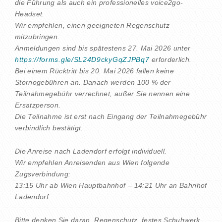
die Führung als auch ein professionelles voice2go-
Headset.
Wir empfehlen, einen geeigneten Regenschutz
mitzubringen.
Anmeldungen sind bis spätestens 27. Mai 2026 unter
https://forms.gle/SL24D9ckyGqZJPBq7
erforderlich.
Bei einem Rücktritt bis 20. Mai 2026 fallen keine
Stornogebühren an. Danach werden 100 % der
Teilnahmegebühr verrechnet, außer Sie nennen eine
Ersatzperson.
Die Teilnahme ist erst nach Eingang der Teilnahmegebühr
verbindlich bestätigt.
Die Anreise nach Ladendorf erfolgt individuell.
Wir empfehlen Anreisenden aus Wien folgende
Zugsverbindung:
13:15 Uhr ab Wien Hauptbahnhof – 14:21 Uhr an Bahnhof
Ladendorf
Bitte denken Sie daran, Regenschutz, festes Schuhwerk