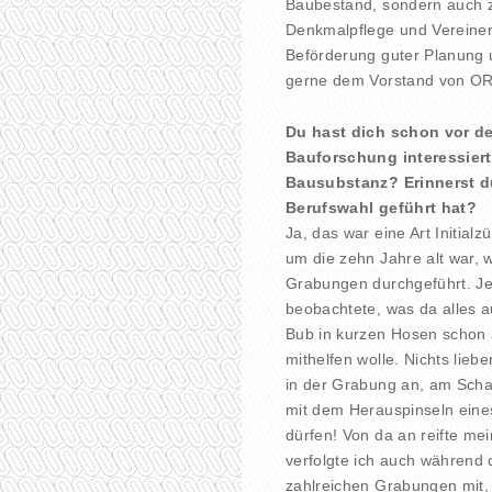
Baubestand, sondern auch z
Denkmalpflege und Vereinen
Beförderung guter Planung 
gerne dem Vorstand von OR
Du hast dich schon vor d
Bauforschung interessiert
Bausubstanz? Erinnerst du
Berufswahl geführt hat?
Ja, das war eine Art Initialz
um die zehn Jahre alt war,
Grabungen durchgeführt. Je
beobachtete, was da alles 
Bub in kurzen Hosen schon a
mithelfen wolle. Nichts lie
in der Grabung an, am Sch
mit dem Herauspinseln eines
dürfen! Von da an reifte m
verfolgte ich auch während 
zahlreichen Grabungen mit, 