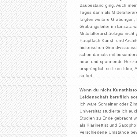
Baubestand ging. Auch mein 
Tages dann als Mittelalter
folgten weitere Grabungen, b
Grabungsleiter im Einsatz w
Mittelalterarchäologie nicht
Hauptfach Kunst- und Archite
historischen Grundwissensc
schon damals mit besondere
neue und spannende Horizon
ursprünglich so fixen Idee,
so fort ...
Wenn du nicht Kunsthisto
Leidenschaft beruflich so
Ich wäre Schreiner oder Zi
Universität studierte ich au
Studien zu Ende gebracht wa
als Klarinettist und Saxopho
Verschiedene Umstände bew