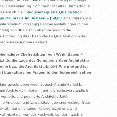
ner Pensionierung nicht mehr schaffen. Immerhin ist
en Bereich die
"Studienintegrierte Qualifikation
ge.Baupraxis im Bestand – [SIQ!]"
einzuführen, die
asterstudium vorrangig Lehrveranstaltungen in den
fang von 80 ECTS ) absolvieren und die
e Eintragung ihrer besonderen Qualifikation in den
schlusszeugnisses sichert.
 ehemaliger Chefredakteur von Werk, Bauen +
zt du die Lage des Schreibens über Architektur
 eine bzw. die Architekturkritik? Wie profund ist
t baukulturellen Fragen in den österreichischen
ktur geschrieben wird, ist auch Architekturkritik.
d Architektur-Infotainment, die selbstverständlich
vertiefte und pointierte Architekturkritik
che Analysen und Einschätzungen sind wichtig. Gute
ahlkraft, hat eine lange Halbwertszeit und wird
ll nicht nur von der Fachwelt, sondern auch in