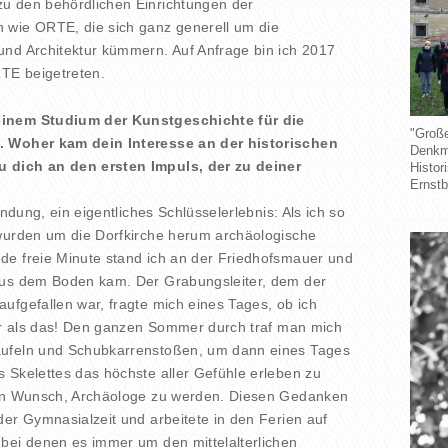
u den behördlichen Einrichtungen der
 wie ORTE, die sich ganz generell um die
und Architektur kümmern. Auf Anfrage bin ich 2017
TE beigetreten.
einem Studium der Kunstgeschichte für die
"Groß
. Woher kam dein Interesse an der historischen
Denkma
 dich an den ersten Impuls, der zu deiner
Histor
Ernstb
ündung, ein eigentliches Schlüsselerlebnis: Als ich so
 wurden um die Dorfkirche herum archäologische
de freie Minute stand ich an der Friedhofsmauer und
aus dem Boden kam. Der Grabungsleiter, dem der
ufgefallen war, fragte mich eines Tages, ob ich
ber als das! Den ganzen Sommer durch traf man mich
aufeln und Schubkarrenstoßen, um dann eines Tages
 Skelettes das höchste aller Gefühle erleben zu
ein Wunsch, Archäologe zu werden. Diesen Gedanken
der Gymnasialzeit und arbeitete in den Ferien auf
bei denen es immer um den mittelalterlichen