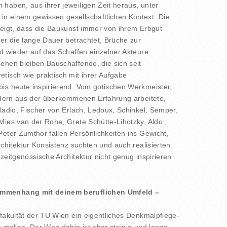
haben, aus ihrer jeweiligen Zeit heraus, unter
n einem gewissen gesellschaftlichen Kontext. Die
zeigt, dass die Baukunst immer von ihrem Erbgut
ber die lange Dauer betrachtet, Brüche zur
nd wieder auf das Schaffen einzelner Akteure
ehen bleiben Bauschaffende, die sich seit
tisch wie praktisch mit ihrer Aufgabe
is heute inspirierend. Vom gotischen Werkmeister,
ondern aus der überkommenen Erfahrung arbeitete,
lladio, Fischer von Erlach, Ledoux, Schinkel, Semper,
Mies van der Rohe, Grete Schütte-Lihotzky, Aldo
Peter Zumthor fallen Persönlichkeiten ins Gewicht,
rchitektur Konsistenz suchten und auch realisierten.
zeitgenössische Architektur nicht genug inspirieren
ammenhang mit deinem beruflichen Umfeld –
rfakultät der TU Wien ein eigentliches Denkmalpflege-
stellen. Der Weg dahin ist aber steinig und lange,