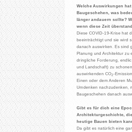
Welche Auswirkungen hat 
Baugeschehen, was bedeute
länger andauern sollte? W
wenn diese Zeit überstand
Diese COVID-19-Krise hat d
beeinträchtigt und sie wird
danach auswirken. Es sind g
Planung und Architektur zu
dringliche Forderung, endli
und Landschaft) zu schonen
auswirkenden CO
-Emissio
2
Einen oder dem Anderen Muß
Umdenken nachzudenken, mag
Baugeschehen danach ausw
Gibt es für dich eine Epo
Architekturgeschichte, di
heutige Bauen bieten kan
Da gibt es natürlich eine ga