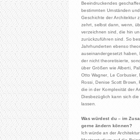
Beeindruckendes geschaffen 
bestimmten Umständen und i
Geschichte der Architektur 
zehrt, selbst dann, wenn, ü
verzeichnen sind, die hin u
zurückzuführen sind. So bes
Jahrhunderten ebenso theore
auseinandergesetzt haben, b
der nicht theoretisierte, s
über Größen wie Alberti, Pa
Otto Wagner, Le Corbusier, 
Rossi, Denise Scott Brown, 
die in der Komplexität der A
Diesbezüglich kann sich die 
lassen.
Was würdest du – im Zus
gerne ändern können?
Ich würde an der Architektu
Masterstudium auf die Beine 