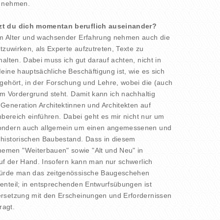
u nehmen.
zt du dich momentan beruflich auseinander?
m Alter und wachsender Erfahrung nehmen auch die
tzuwirken, als Experte aufzutreten, Texte zu
alten. Dabei muss ich gut darauf achten, nicht in
eine hauptsächliche Beschäftigung ist, wie es sich
gehört, in der Forschung und Lehre, wobei die (auch
im Vordergrund steht. Damit kann ich nachhaltig
Generation Architektinnen und Architekten auf
hbereich einführen. Dabei geht es mir nicht nur um
ondern auch allgemein um einen angemessenen und
historischen Baubestand. Dass in diesem
men "Weiterbauen" sowie "Alt und Neu" in
auf der Hand. Insofern kann man nur schwerlich
würde man das zeitgenössische Baugeschehen
enteil; in entsprechenden Entwurfsübungen ist
rsetzung mit den Erscheinungen und Erfordernissen
ragt.