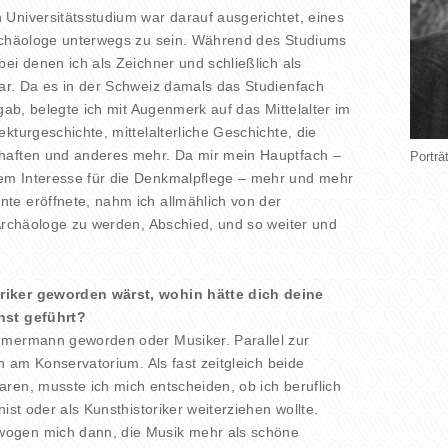
Universitätsstudium war darauf ausgerichtet, eines
archäologe unterwegs zu sein. Während des Studiums
ei denen ich als Zeichner und schließlich als
ar. Da es in der Schweiz damals das Studienfach
 gab, belegte ich mit Augenmerk auf das Mittelalter im
kturgeschichte, mittelalterliche Geschichte, die
haften und anderes mehr. Da mir mein Hauptfach –
Porträ
m Interesse für die Denkmalpflege – mehr und mehr
te eröffnete, nahm ich allmählich von der
 Archäologe zu werden, Abschied, und so weiter und
riker geworden wärst, wohin hätte dich deine
nst geführt?
mmermann geworden oder Musiker. Parallel zur
ch am Konservatorium. Als fast zeitgleich beide
ren, musste ich mich entscheiden, ob ich beruflich
nist oder als Kunsthistoriker weiterziehen wollte.
ogen mich dann, die Musik mehr als schöne