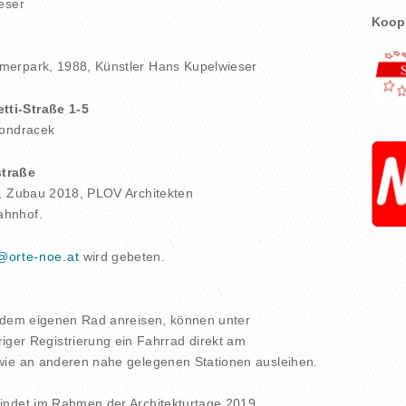
eser
Koope
merpark, 1988, Künstler Hans Kupelwieser
ti-Straße 1-5
Wondracek
traße
m, Zubau 2018, PLOV Architekten
ahnhof.
e@orte-noe.at
wird gebeten.
.
t dem eigenen Rad anreisen, können unter
iger Registrierung ein Fahrrad direkt am
wie an anderen nahe gelegenen Stationen ausleihen.
indet im Rahmen der Architekturtage 2019