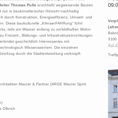
09:
eiter Thomas Pulle
erschließt wegweisende Bauten
t nur in baukünstlerischer Hinsicht nachhaltig
ch durch Konstruktion, Energieeffizienz, Umwelt- und
Vorp
en. Diese baukulturelle „KlimaerFAHRung“ führt
(alts
rks, teils am Wasser entlang zu vorbildhaften Wohn-
Bahnh
u Freizeit-, Bildungs- und Infrastruktureinrichtungen
3100 
rbindet geschichtlich Interessantes mit
Auf d
echnologisch Wissenswertem. Die einzelnen
reifzug durch die Stadtentwicklung verknüpft.
Treff
rchitekten Maurer & Partner (ARGE Maurer Spirk
e)
a Olbrich