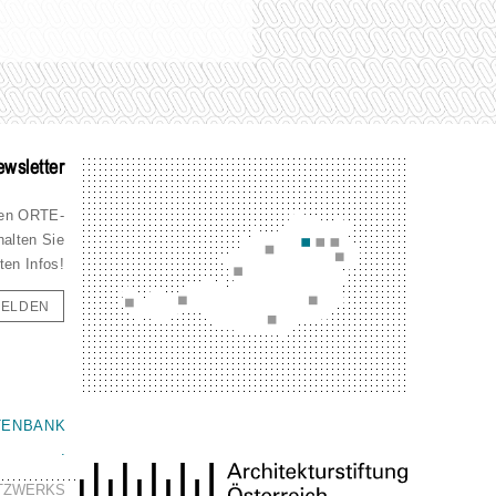
wsletter
den ORTE-
halten Sie
ten Infos!
ELDEN
TENBANK
.
ETZWERKS