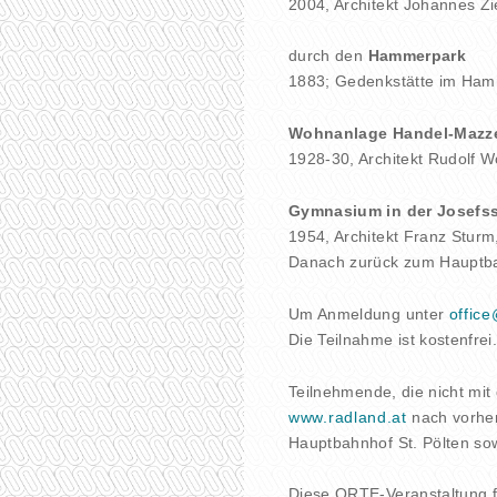
2004, Architekt Johannes Zi
durch den
Hammerpark
1883; Gedenkstätte im Ham
Wohnanlage Handel-Mazzet
1928-30, Architekt Rudolf 
Gymnasium in der Josefss
1954, Architekt Franz Stur
Danach zurück zum Hauptb
Um Anmeldung unter
offic
Die Teilnahme ist kostenfrei
Teilnehmende, die nicht mi
www.radland.at
nach vorher
Hauptbahnhof St. Pölten so
Diese ORTE-Veranstaltung f