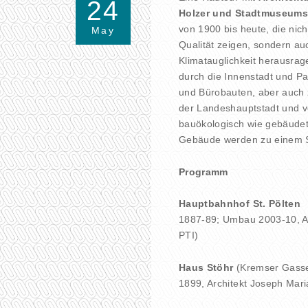
24
Holzer und Stadtmuseumsl
von 1900 bis heute, die nich
May
Qualität zeigen, sondern au
Klimatauglichkeit herausrag
durch die Innenstadt und Pa
und Bürobauten, aber auch z
der Landeshauptstadt und ve
bauökologisch wie gebäudet
Gebäude werden zu einem St
Programm
Hauptbahnhof St. Pölten
1887-89; Umbau 2003-10, A
PTI)
Haus Stöhr
(Kremser Gass
1899, Architekt Joseph Mari