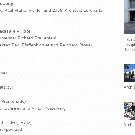
uacity
t Paul Pfaffenbichler und 2005, Architekt Lorenz &
adtsäle – Hotel
umeister Richard Frauenfeld,
Haus S
Joseph
ekten Paul Pfaffenbichler und Reinhard Pfoser,
Buchb
oser
atz zur
Archi
r-Promenade)
or Schreier und
Viktor Postelberg
ed Ludwig-Platz)
Archi
n Alpenland