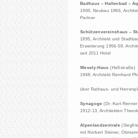
Badhaus – Hallenbad – Aq
1900, Neubau 1966, Architek
Partner
Schützenvereinshaus – St
1895, Architekt und Stadtba
Erweiterung 1956-59, Archit
seit 2011 Hotel
Wesely-Haus
(Heßstraße)
1968, Architekt Reinhard Pf
über Rathaus- und Herrenpl
Synagoge
(Dr.-Karl-Renne
1912-13, Architekten Theod
Alpenlandzentrale
(Siegfri
mit Norbert Steiner, Obman