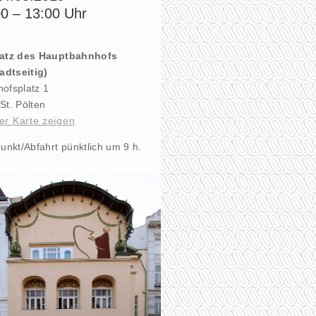
00
–
13:00
Uhr
latz des Hauptbahnhofs
tadtseitig)
ofsplatz 1
St. Pölten
er Karte zeigen
punkt/Abfahrt pünktlich um 9 h.