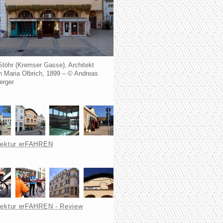
töhr (Kremser Gasse), Architekt
 Maria Olbrich, 1899 – © Andreas
erger
tektur erFAHREN
tektur erFAHREN - Review