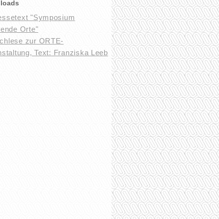
loads
essetext "Symposium
bende Orte"
chlese zur ORTE-
staltung, Text: Franziska Leeb