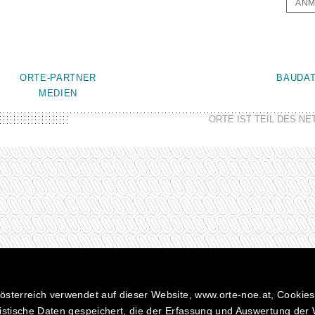
ANM
ORTE-PARTNER
BAUDA
MEDIEN
ORTE IST TEIL DES N
sterreich verwendet auf dieser Website, www.orte-noe.at, Cookies
istische Daten gespeichert, die der Erfassung und Auswertung der