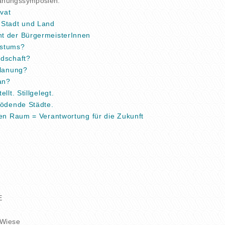
anungssymposien:
ivat
Stadt und Land
t der BürgermeisterInnen
stums?
dschaft?
Planung?
an?
llt. Stillgelegt.
rödende Städte.
en Raum = Verantwortung für die Zukunft
E
 Wiese