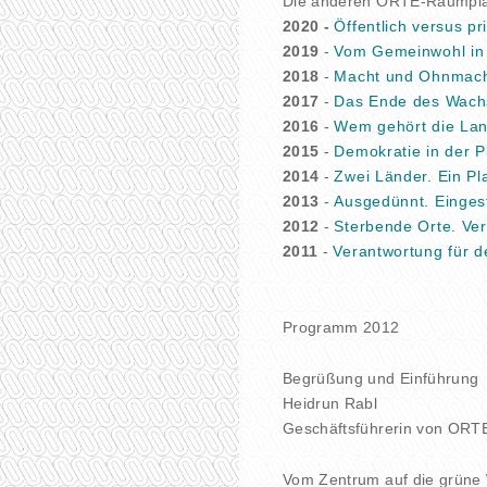
Die anderen ORTE-Raumpl
2020 -
Öffentlich versus pr
2019
-
Vom Gemeinwohl in 
2018
-
Macht und Ohnmach
2017
-
Das Ende des Wach
2016
-
Wem gehört die Lan
2015
-
Demokratie in der 
2014
-
Zwei Länder. Ein Pl
2013
-
Ausgedünnt. Eingeste
2012
-
Sterbende Orte. Ve
2011
-
Verantwortung für d
Programm 2012
Begrüßung und Einführung
Heidrun Rabl
Geschäftsführerin von ORT
Vom Zentrum auf die grüne