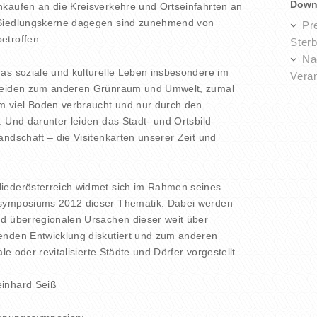
Down
nkaufen an die Kreisverkehre und Ortseinfahrten an
 Siedlungskerne dagegen sind zunehmend von
Pr
etroffen.
Ster
Na
as soziale und kulturelle Leben insbesondere im
Veran
 leiden zum anderen Grünraum und Umwelt, zumal
 viel Boden verbraucht und nur durch den
. Und darunter leiden das Stadt- und Ortsbild
andschaft – die Visitenkarten unserer Zeit und
iederösterreich widmet sich im Rahmen seines
ssymposiums 2012 dieser Thematik. Dabei werden
nd überregionalen Ursachen dieser weit über
enden Entwicklung diskutiert und zum anderen
ale oder revitalisierte Städte und Dörfer vorgestellt.
einhard Seiß