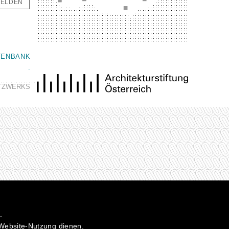
ELDEN
TENBANK
.
ETZWERKS
.
 Website-Nutzung dienen.