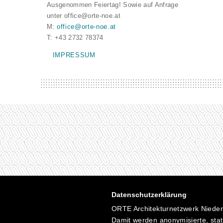
Ausgenommen Feiertag! Sowie auf Anfrage
unter office@orte-noe.at
M:
office@orte-noe.at
T: +43 2732 78374
IMPRESSUM
Datenschutzerklärung
ORTE Architekturnetzwerk Niederö
Damit werden anonymisierte, stat